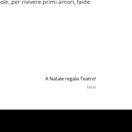
ole, per rivivere primi amori, faide
A Natale regala Teatro!
Next