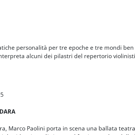
iche personalità per tre epoche e tre mondi ben di
terpreta alcuni dei pilastri del repertorio violinist
25
IDARA
ara, Marco Paolini porta in scena una ballata teat