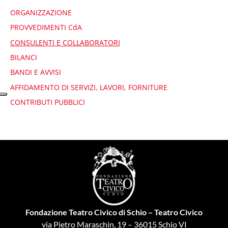
ORGANIZZAZIONE
PROVVEDIMENTI CdA
CONSULENTI E COLLABORATORI
BILANCI
BANDI E AVVISI
AFFIDAMENTO DI SERVIZI, LAVORI, FORNITURE
CONTRIBUTI PUBBLICI
Fondazione Teatro Civico di Schio – Teatro Civico
via Pietro Maraschin, 19 – 36015 Schio VI